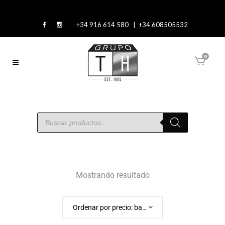
+34 916 614 580 | +34 608505532
0
Mostrando resultado
Ordenar por precio: bajo a alto