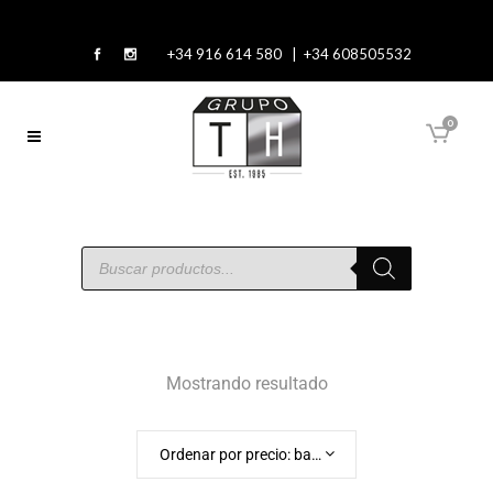
+34 916 614 580 | +34 608505532
0
Mostrando resultado
Ordenar por precio: bajo a alto