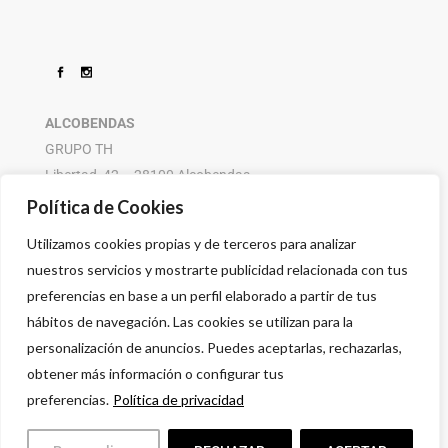
ALCOBENDAS
GRUPO TH
Libertad, 42 – 28100 Alcobendas
916 614 580 – 608 505 532
Política de Cookies
Utilizamos cookies propias y de terceros para analizar
nuestros servicios y mostrarte publicidad relacionada con tus
preferencias en base a un perfil elaborado a partir de tus
hábitos de navegación. Las cookies se utilizan para la
personalización de anuncios. Puedes aceptarlas, rechazarlas,
obtener más información o configurar tus
preferencias.
Política de privacidad