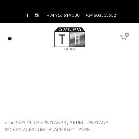
+34 916 614 580 | +34 608505532
0
Inicio
/
ESTÉTICA
/
PESTAÑAS
/ ARDELL PESTAÑA
INDIVIDUALES LONG BLACK KNOT-FREE