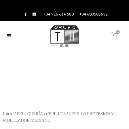
+34 916 614 580 | +34 608505532
0
Inicio
/
PELUQUERÍA
/
CEPILLOS
/ CEPILLO PROFESIONAL
MOLDEADOR MEDIANO