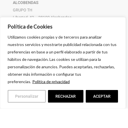
ALCOBENDAS
GRUPO TH
Libertad, 42 – 28100 Alcobendas
916 614 580 – 608 505 532
Política de Cookies
Utilizamos cookies propias y de terceros para analizar
nuestros servicios y mostrarte publicidad relacionada con tus
preferencias en base a un perfil elaborado a partir de tus
hábitos de navegación. Las cookies se utilizan para la
personalización de anuncios. Puedes aceptarlas, rechazarlas,
obtener más información o configurar tus
preferencias.
Política de privacidad
Personalizar
RECHAZAR
ACEPTAR
Política de privacidad
Aviso legal