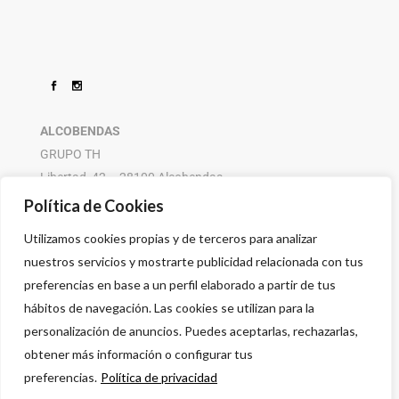
ALCOBENDAS
GRUPO TH
Libertad, 42 – 28100 Alcobendas
916 614 580 – 608 505 532
Política de Cookies
Utilizamos cookies propias y de terceros para analizar
nuestros servicios y mostrarte publicidad relacionada con tus
preferencias en base a un perfil elaborado a partir de tus
hábitos de navegación. Las cookies se utilizan para la
personalización de anuncios. Puedes aceptarlas, rechazarlas,
obtener más información o configurar tus
preferencias.
Política de privacidad