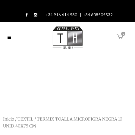
+34 916 614 580 | +34 608505532
0
Inicio
/
TEXTIL
/ TERMIX TOALLA MICROFIGRA NEGRA 10
UNID. 40X75 CM