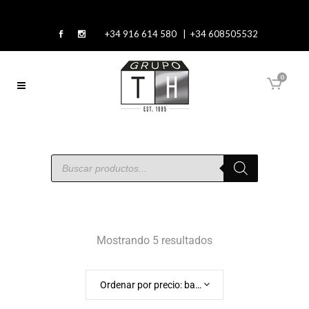
+34 916 614 580 | +34 608505532
0
Mostrando 5 resultados
Ordenar por precio: bajo a alto