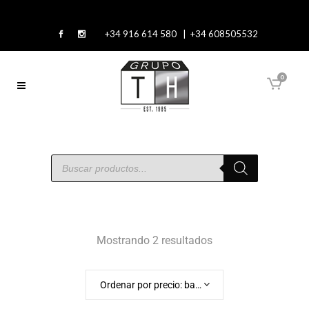
+34 916 614 580 | +34 608505532
0
Mostrando 2 resultados
Ordenar por precio: bajo a alto