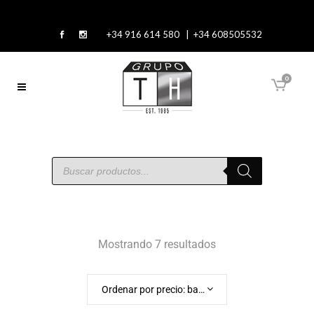
+34 916 614 580 | +34 608505532
0
Mostrando 7 resultados
Ordenar por precio: bajo a alto