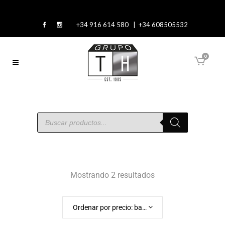
+34 916 614 580 | +34 608505532
0
Mostrando 2 resultados
Ordenar por precio: bajo a alto