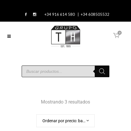
+34 916 614 580 | +34 608505532
0
Mostrando 3 resultados
Ordenar por precio: bajo a alto