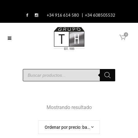
+34 916 614 580 | +34 608505532
0
Mostrando resultado
Ordenar por precio: bajo a alto