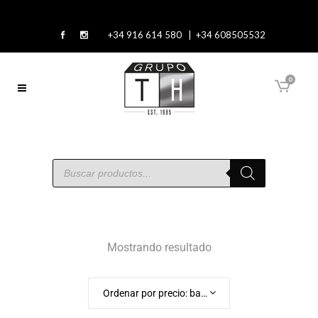
+34 916 614 580 | +34 608505532
0
Mostrando resultado
Ordenar por precio: bajo a alto