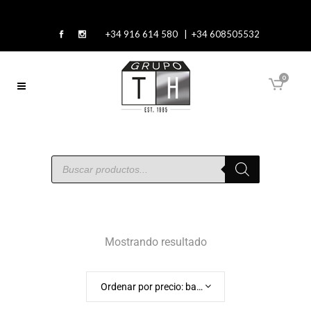
+34 916 614 580 | +34 608505532
0
Mostrando resultado
Ordenar por precio: bajo a alto