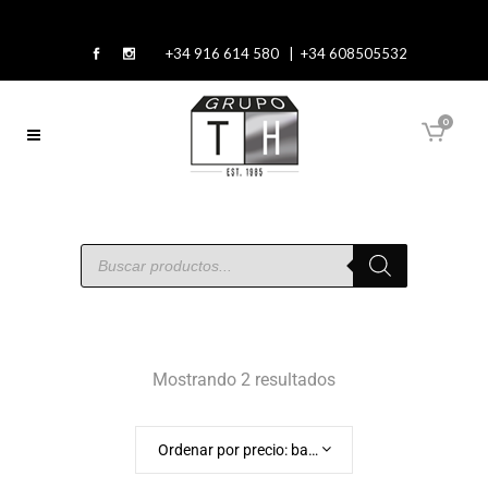
+34 916 614 580 | +34 608505532
0
Mostrando 2 resultados
Ordenar por precio: bajo a alto