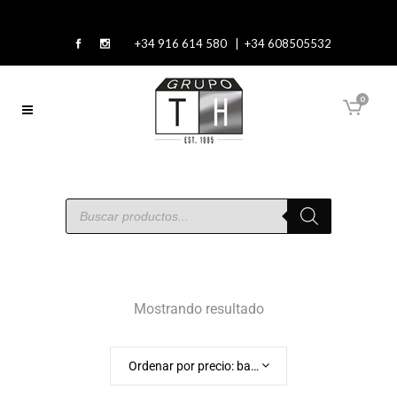
+34 916 614 580 | +34 608505532
0
Mostrando resultado
Ordenar por precio: bajo a alto