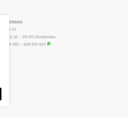
LCOBENDAS
RUPO TH
ibertad, 42 – 28100 Alcobendas
16 614 580 – 608 505 532