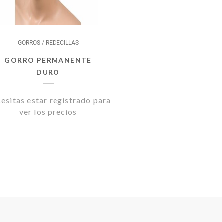
PARLUX
ESMALTES DE UÑAS
PERICHE
EXFOLIANTES Y PEELINGS
GORROS / REDECILLAS
LUQUERIA
PODORAPE
LECHES / TONICOS
GORRO PERMANENTE
DURO
esitas estar registrado para
ver los precios