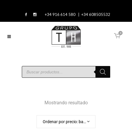
+34 916 614 580 | +34 608505532
0
Mostrando resultado
Ordenar por precio: bajo a alto