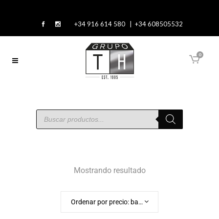
+34 916 614 580 | +34 608505532
0
Mostrando resultado
Ordenar por precio: bajo a alto