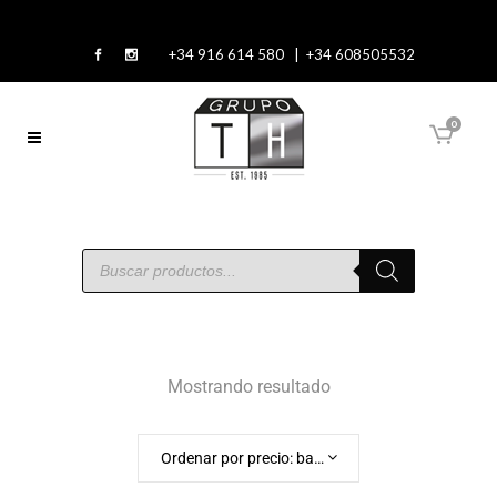
+34 916 614 580 | +34 608505532
0
Mostrando resultado
Ordenar por precio: bajo a alto