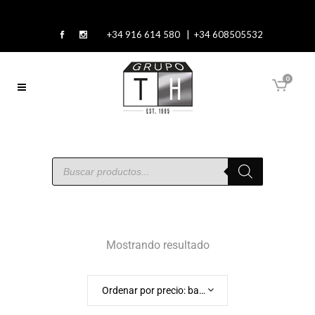
+34 916 614 580 | +34 608505532
0
Mostrando resultado
Ordenar por precio: bajo a alto