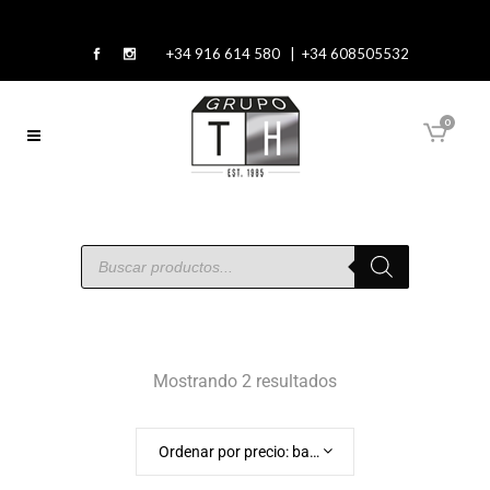
+34 916 614 580 | +34 608505532
0
Mostrando 2 resultados
Ordenar por precio: bajo a alto