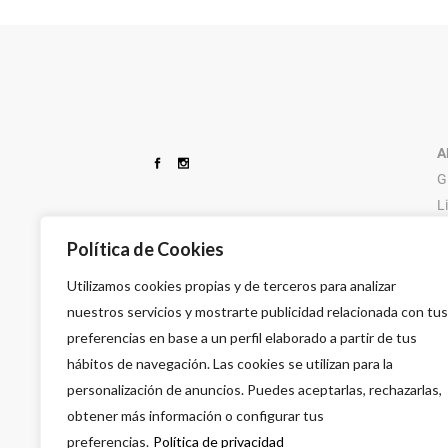
DESECHABLES
CUCHILLAS FEATHER
TIJERAS
IR PHARMA
ELECTRICOS DE PELUQUERIA
DEPIL OK
TINTURA
KATIVA
ESPUMAS CAPILARES
DESSATA
UTILLAJES PE
MAYSTAR
GOMINAS Y CERAS
A
G
L
9
Política de Cookies
Utilizamos cookies propias y de terceros para analizar
nuestros servicios y mostrarte publicidad relacionada con tus
preferencias en base a un perfil elaborado a partir de tus
hábitos de navegación. Las cookies se utilizan para la
personalización de anuncios. Puedes aceptarlas, rechazarlas,
obtener más información o configurar tus
preferencias.
Política de privacidad