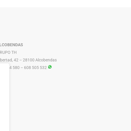
PARLUX
ESMALTES DE UÑAS
PERICHE
EXFOLIANTES Y PEELINGS
LUQUERIA
PODORAPE
LECHES / TONICOS
LCOBENDAS
RUPO TH
ibertad, 42 – 28100 Alcobendas
16 614 580 – 608 505 532