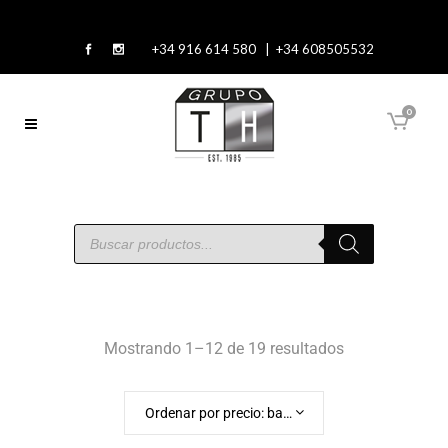
+34 916 614 580 | +34 608505532
0
Mostrando 1–12 de 19 resultados
Ordenar por precio: bajo a alto