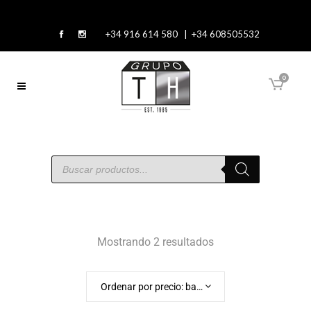
+34 916 614 580 | +34 608505532
0
Mostrando 2 resultados
Ordenar por precio: bajo a alto