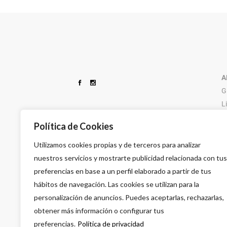
DESECHABLES
CUCHILLAS FEATHER
TIJERAS
IR PHARMA
ELECTRICOS DE PELUQUERIA
DEPIL OK
TINTURA
KATIVA
ESPUMAS CAPILARES
DESSATA
UTILLAJES PE
MAYSTAR
GOMINAS Y CERAS
A
G
L
9
Política de Cookies
Utilizamos cookies propias y de terceros para analizar
nuestros servicios y mostrarte publicidad relacionada con tus
preferencias en base a un perfil elaborado a partir de tus
hábitos de navegación. Las cookies se utilizan para la
personalización de anuncios. Puedes aceptarlas, rechazarlas,
obtener más información o configurar tus
preferencias.
Política de privacidad