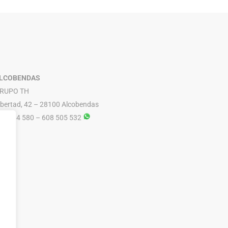
PARLUX
ESMALTES DE UÑAS
PERICHE
EXFOLIANTES Y PEELINGS
LUQUERIA
PODORAPE
LECHES / TONICOS
LCOBENDAS
RUPO TH
ibertad, 42 – 28100 Alcobendas
16 614 580 – 608 505 532