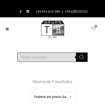
+34 916 614 580 | +34 608505532
0
Mostrando 2 resultados
Ordenar por precio: bajo a alto