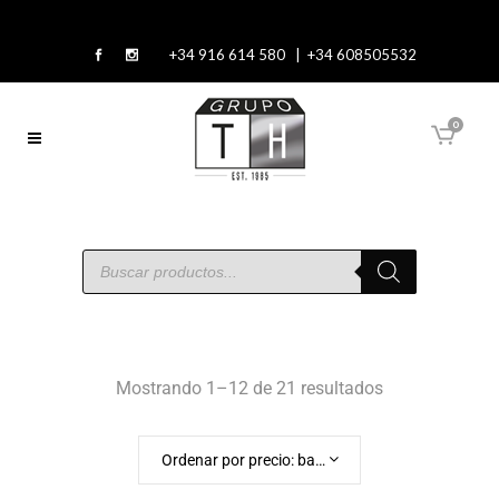
+34 916 614 580 | +34 608505532
0
Mostrando 1–12 de 21 resultados
Ordenar por precio: bajo a alto