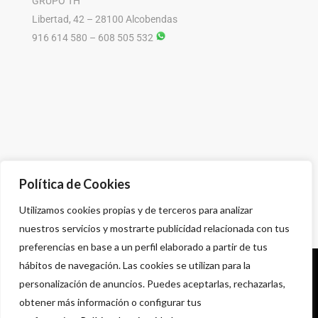
GRUPO TH
Libertad, 42 – 28100 Alcobendas
916 614 580 – 608 505 532
Política de Cookies
Utilizamos cookies propias y de terceros para analizar
nuestros servicios y mostrarte publicidad relacionada con tus
preferencias en base a un perfil elaborado a partir de tus
hábitos de navegación. Las cookies se utilizan para la
Política de privacidad
personalización de anuncios. Puedes aceptarlas, rechazarlas,
Aviso legal
obtener más información o configurar tus
Condiciones comerciales