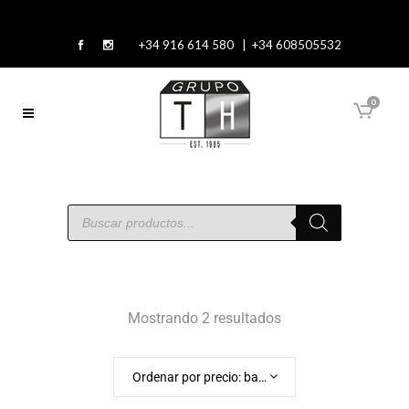
+34 916 614 580 | +34 608505532
0
Mostrando 2 resultados
Ordenar por precio: bajo a alto