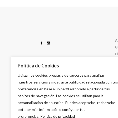
DESECHABLES
CUCHILLAS FEATHER
TIJERAS
IR PHARMA
ELECTRICOS DE PELUQUERIA
DEPIL OK
TINTURA
KATIVA
ESPUMAS CAPILARES
DESSATA
UTILLAJES PE
MAYSTAR
GOMINAS Y CERAS
A
G
L
9
Política de Cookies
Utilizamos cookies propias y de terceros para analizar
nuestros servicios y mostrarte publicidad relacionada con tus
preferencias en base a un perfil elaborado a partir de tus
hábitos de navegación. Las cookies se utilizan para la
personalización de anuncios. Puedes aceptarlas, rechazarlas,
obtener más información o configurar tus
preferencias.
Política de privacidad