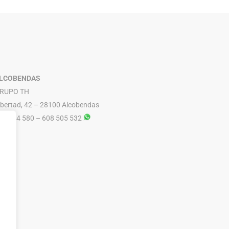
PARLUX
ESMALTES DE UÑAS
PERICHE
EXFOLIANTES Y PEELINGS
LUQUERIA
PODORAPE
LECHES / TONICOS
LCOBENDAS
RUPO TH
ibertad, 42 – 28100 Alcobendas
16 614 580 – 608 505 532