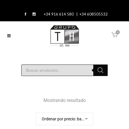
+34 916 614 580 | +34 608505532
0
Mostrando resultado
Ordenar por precio: bajo a alto