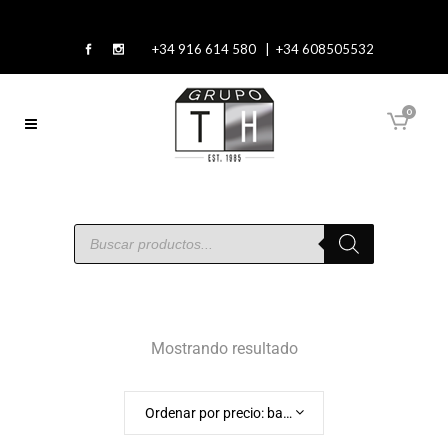
+34 916 614 580 | +34 608505532
0
Mostrando resultado
Ordenar por precio: bajo a alto