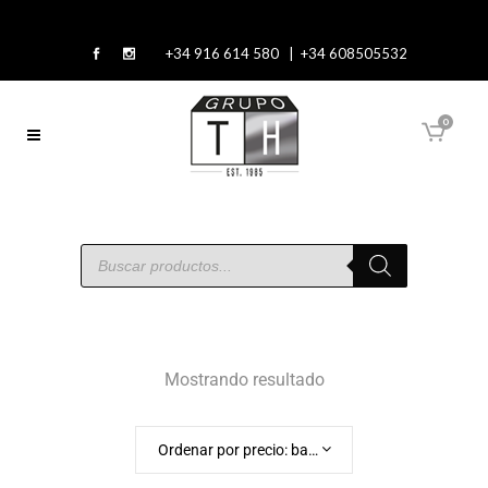
+34 916 614 580 | +34 608505532
0
Mostrando resultado
Ordenar por precio: bajo a alto