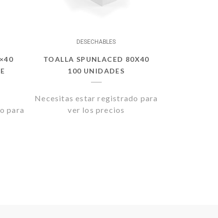
UTENSILIOS DE UÑAS
WELLA
WHERTEIMAR
DESECHABLES
WIMPERNWELLE
×40
TOALLA SPUNLACED 80X40
DE
100 UNIDADES
Necesitas estar registrado para
do para
ver los precios