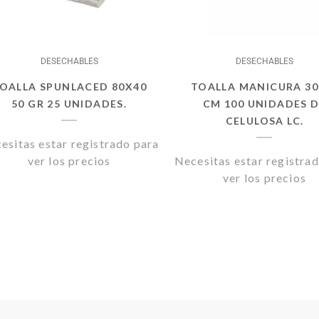
PARLUX
ESMALTES DE UÑAS
PERICHE
EXFOLIANTES Y PEELINGS
DESECHABLES
DESECHABLES
LUQUERIA
PODORAPE
LECHES / TONICOS
OALLA SPUNLACED 80X40
TOALLA MANICURA 30
50 GR 25 UNIDADES.
CM 100 UNIDADES 
CELULOSA LC.
esitas estar registrado para
ver los precios
Necesitas estar registra
ver los precios