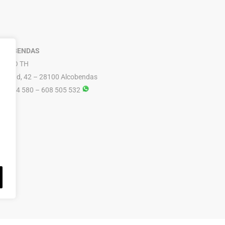
LCOBENDAS
RUPO TH
ibertad, 42 – 28100 Alcobendas
16 614 580 – 608 505 532