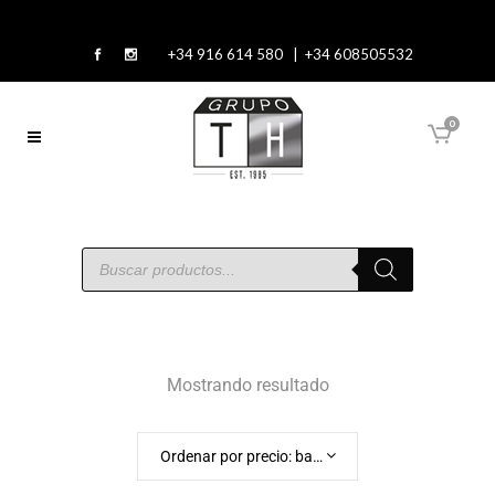
+34 916 614 580 | +34 608505532
0
Mostrando resultado
Ordenar por precio: bajo a alto