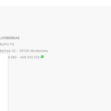
PARLUX
ESMALTES DE UÑAS
PERICHE
EXFOLIANTES Y PEELINGS
LUQUERIA
PODORAPE
LECHES / TONICOS
LCOBENDAS
RUPO TH
ibertad, 42 – 28100 Alcobendas
16 614 580 – 608 505 532