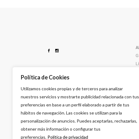
DESECHABLES
CUCHILLAS FEATHER
TIJERAS
IR PHARMA
ELECTRICOS DE PELUQUERIA
DEPIL OK
TINTURA
KATIVA
ESPUMAS CAPILARES
DESSATA
UTILLAJES PE
MAYSTAR
GOMINAS Y CERAS
A
G
L
9
Política de Cookies
Utilizamos cookies propias y de terceros para analizar
nuestros servicios y mostrarte publicidad relacionada con tus
preferencias en base a un perfil elaborado a partir de tus
hábitos de navegación. Las cookies se utilizan para la
personalización de anuncios. Puedes aceptarlas, rechazarlas,
obtener más información o configurar tus
preferencias.
Política de privacidad