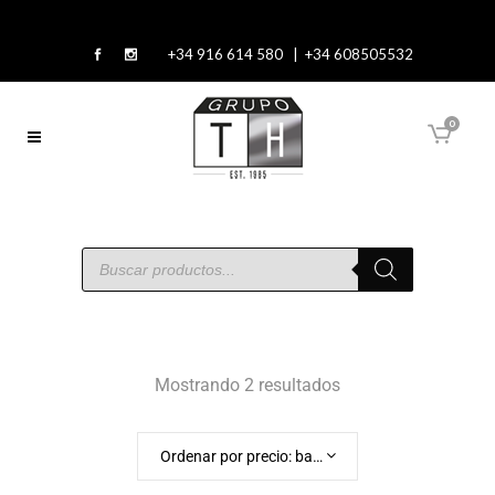
+34 916 614 580 | +34 608505532
0
Mostrando 2 resultados
Ordenar por precio: bajo a alto