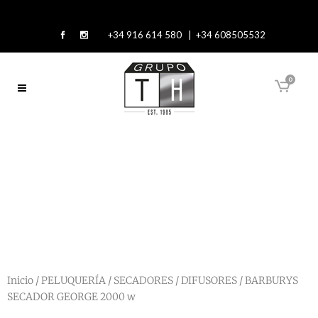
+34 916 614 580 | +34 608505532
0
Inicio
/
PELUQUERÍA
/
SECADORES / DIFUSORES
/ BARBURYS
SECADOR GEORGE 2000 w