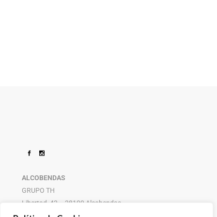
ALCOBENDAS
GRUPO TH
Libertad, 42 – 28100 Alcobendas
916 614 580 – 608 505 532