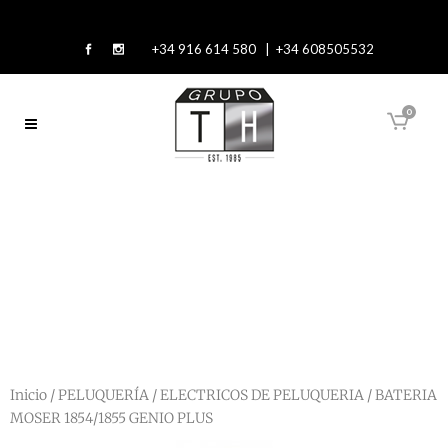
+34 916 614 580 | +34 608505532
0
Inicio
/
PELUQUERÍA
/
ELECTRICOS DE PELUQUERIA
/ BATERIA
MOSER 1854/1855 GENIO PLUS