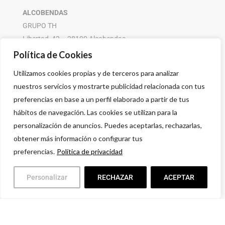
ALCOBENDAS
GRUPO TH
Libertad, 42 – 28100 Alcobendas
916 614 580 – 608 505 532
Política de Cookies
Utilizamos cookies propias y de terceros para analizar
nuestros servicios y mostrarte publicidad relacionada con tus
preferencias en base a un perfil elaborado a partir de tus
hábitos de navegación. Las cookies se utilizan para la
personalización de anuncios. Puedes aceptarlas, rechazarlas,
obtener más información o configurar tus
preferencias.
Política de privacidad
Personalizar
RECHAZAR
ACEPTAR
Política de privacidad