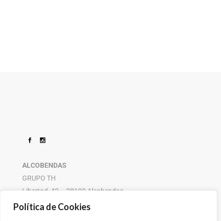
ALCOBENDAS
GRUPO TH
Libertad, 42 – 28100 Alcobendas
916 614 580 – 608 505 532
Política de Cookies