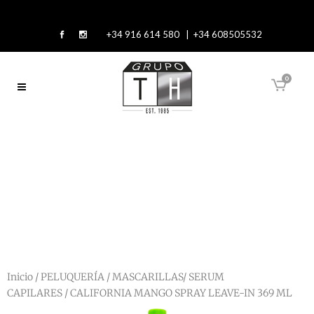
+34 916 614 580 | +34 608505532
0
Inicio
/
PELUQUERÍA
/
MASCARILLAS/ SERUM
CAPILARES
/ CALIFORNIA MANGO SPRAY LEAVE-IN 369 ML