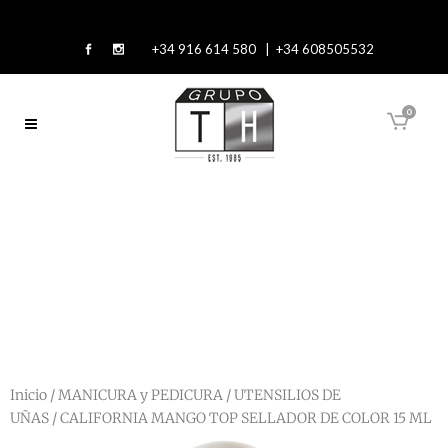
+34 916 614 580 | +34 608505532
0
Inicio
/
MANICURA y PEDICURA
/
UTENSILIOS DE
UÑAS
/ CALIFORNIA MANGO TOP SELLADOR DE COLOR 15 ML