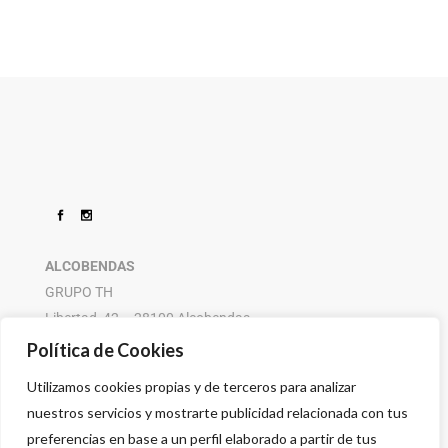
ALCOBENDAS
GRUPO TH
Libertad, 42 – 28100 Alcobendas
916 614 580 – 608 505 532
Política de Cookies
Utilizamos cookies propias y de terceros para analizar
nuestros servicios y mostrarte publicidad relacionada con tus
preferencias en base a un perfil elaborado a partir de tus