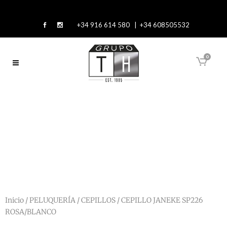
+34 916 614 580 | +34 608505532
0
Inicio
/
PELUQUERÍA
/
CEPILLOS
/ CEPILLO JANEKE SP226
ROSA/BLANCO