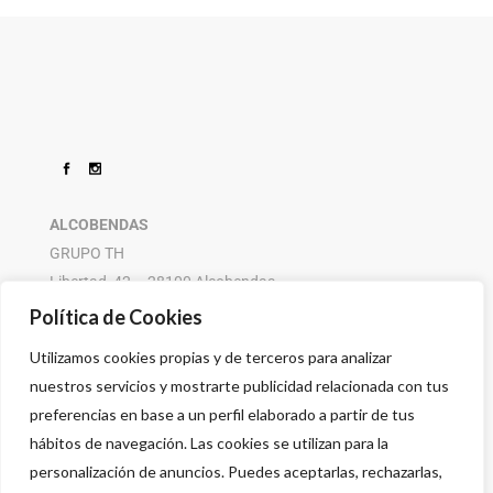
ALCOBENDAS
GRUPO TH
Libertad, 42 – 28100 Alcobendas
916 614 580 – 608 505 532
Política de Cookies
Utilizamos cookies propias y de terceros para analizar
nuestros servicios y mostrarte publicidad relacionada con tus
preferencias en base a un perfil elaborado a partir de tus
hábitos de navegación. Las cookies se utilizan para la
personalización de anuncios. Puedes aceptarlas, rechazarlas,