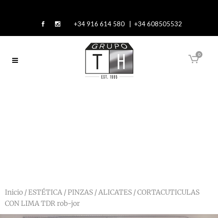
+34 916 614 580 | +34 608505532
0
Inicio
/
ESTÉTICA
/
PINZAS / ALICATES
/ CORTACUTICULAS
CON LIMA TDR rob-jor