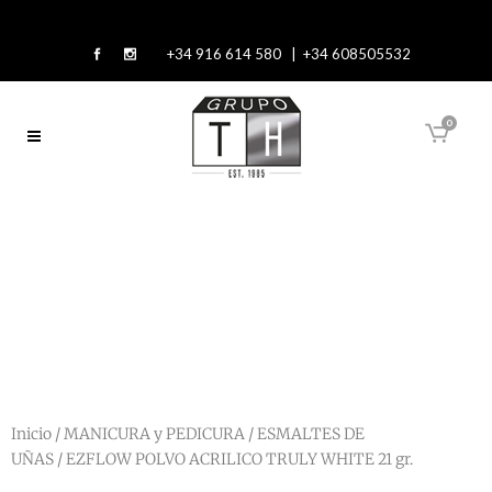
+34 916 614 580 | +34 608505532
0
Inicio
/
MANICURA y PEDICURA
/
ESMALTES DE
UÑAS
/ EZFLOW POLVO ACRILICO TRULY WHITE 21 gr.