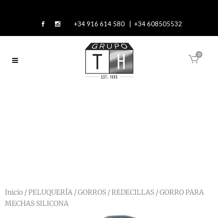
+34 916 614 580 | +34 608505532
0
Inicio
/
PELUQUERÍA
/
GORROS / REDECILLAS
/ GORRO PARA
MECHAS SILICONA