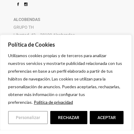
ALCOBENDAS
GRUPO TH
Libertad, 42 – 28100 Alcobendas
916 614 580 – 608 505 532
Política de Cookies
Utilizamos cookies propias y de terceros para analizar
nuestros servicios y mostrarte publicidad relacionada con tus
preferencias en base a un perfil elaborado a partir de tus
hábitos de navegación. Las cookies se utilizan para la
personalización de anuncios. Puedes aceptarlas, rechazarlas,
obtener más información o configurar tus
preferencias.
Política de privacidad
Personalizar
RECHAZAR
ACEPTAR