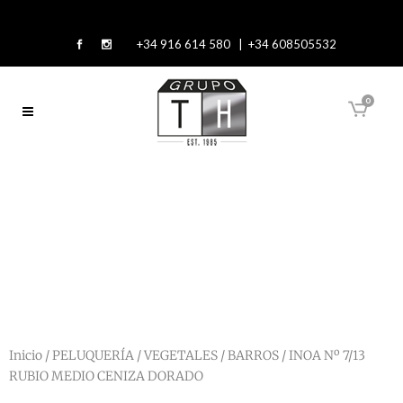
+34 916 614 580 | +34 608505532
0
Inicio
/
PELUQUERÍA
/
VEGETALES / BARROS
/ INOA Nº 7/13
RUBIO MEDIO CENIZA DORADO