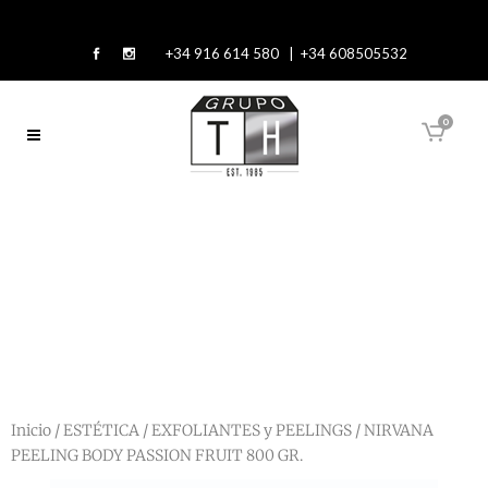
+34 916 614 580 | +34 608505532
0
Inicio
/
ESTÉTICA
/
EXFOLIANTES y PEELINGS
/ NIRVANA
PEELING BODY PASSION FRUIT 800 GR.