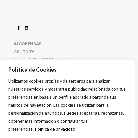
ALCOBENDAS
GRUPO TH
Libertad, 42 – 28100 Alcobendas
916 614 580 – 608 505 532
Política de Cookies
Utilizamos cookies propias y de terceros para analizar
nuestros servicios y mostrarte publicidad relacionada con tus
preferencias en base a un perfil elaborado a partir de tus
hábitos de navegación. Las cookies se utilizan para la
personalización de anuncios. Puedes aceptarlas, rechazarlas,
obtener más información o configurar tus
preferencias.
Política de privacidad