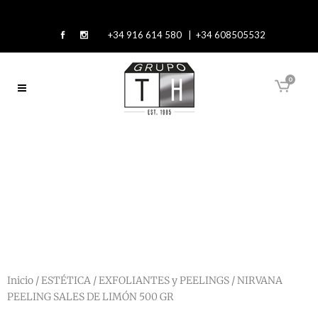
+34 916 614 580 | +34 608505532
0
Inicio
/
ESTÉTICA
/
EXFOLIANTES y PEELINGS
/ NIRVANA
PEELING SALES DE LIMÓN 500 GR