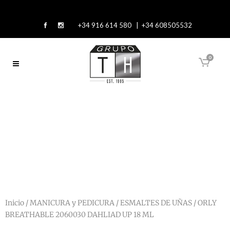
+34 916 614 580 | +34 608505532
0
Inicio
/
MANICURA y PEDICURA
/
ESMALTES DE UÑAS
/ ORLY
BREATHABLE 2060030 DAHLIAD UP 18 ML