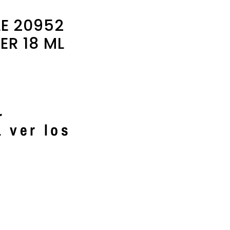
UTENSILIOS DE UÑAS
WELLA
E 20952
WHERTEIMAR
R 18 ML
WIMPERNWELLE
r
a ver los