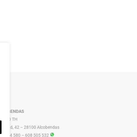
LCOBENDAS
RUPO TH
ibertad, 42 – 28100 Alcobendas
16 614 580 – 608 505 532