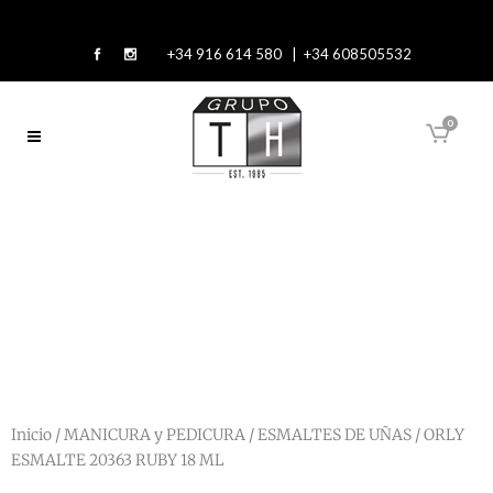
+34 916 614 580 | +34 608505532
0
Inicio
/
MANICURA y PEDICURA
/
ESMALTES DE UÑAS
/ ORLY
ESMALTE 20363 RUBY 18 ML