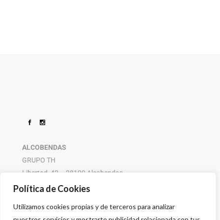
ALCOBENDAS
GRUPO TH
Libertad, 42 – 28100 Alcobendas
916 614 580 – 608 505 532
Política de Cookies
Utilizamos cookies propias y de terceros para analizar
nuestros servicios y mostrarte publicidad relacionada con tus